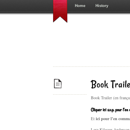
Home
History
Book Traile
Book Trailer (en franç
Cliquer ici s.v.p. pour l’
ici pour l’en comm
Et
Larz Kilgour Anderson 