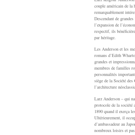
couple américain de la h
remarquablement intéres
Descendant de grandes fa
l’expansion de l’économ
respectif, ils bénéficiè
par héritage.
Les Anderson et les me
romans d’Edith Wharton 
grandes et impressionna
membres de familles roya
personnalités importan
siège de la Société des
l’architecture néoclass
Larz Anderson – qui naq
protocole de la société
1890 quand il exerça le
Ultérieurement, il occu
d’ambassadeur au Japon
nombreux loisirs et pass