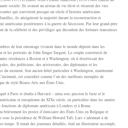
aute société. Ils avaient un niveau de vie élevé et vécurent des vies
santes qui couvrirent presque un siècle d’histoire américaine.
milles, ils atteignirent la majorité durant la reconstruction et
ie américaine postérieures à la guerre de Sécession. Par leur grand-père
rent de la célébrité et des privilèges qui découlent des fortunes transmises
mbres de leur entourage vivaient dans le monde dépeint dans les
et les portraits de John Singer Sargent. Le couple construisit de
ntes résidences à Boston et à Washington, où il divertissait des
les, des politiciens, des aristocrates, des diplomates et les
tes du moment. Son ancien hôtel particulier à Washington, maintenant
 Cincinnati, est considéré comme l’un des meilleurs exemples de
ique de style Beaux-Arts aux États-Unis.
uit à Paris et étudia à Harvard – aima avec passion le faste et le
 américaine et européenne du XIXe siècle, en particulier dans les années
s fonctions de diplomate américain à Londres et à Rome.
pa brièvement les postes d’émissaire des États-Unis en Belgique et
 sous la présidence de William Howard Taft. Lars s’adonnait à de
e-temps. Il tenait des journaux détaillés, était un illustrateur accompli,