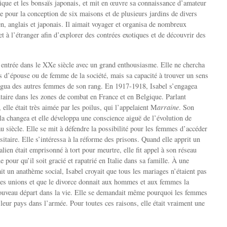
atique et les bonsaïs japonais, et mit en œuvre sa connaissance d’amateur
re pour la conception de six maisons et de plusieurs jardins de divers
en, anglais et japonais. Il aimait voyager et organisa de nombreux
t à l’étranger afin d’explorer des contrées exotiques et de découvrir des
 entrée dans le XXe siècle avec un grand enthousiasme. Elle ne chercha
rs d’épouse ou de femme de la société, mais sa capacité à trouver un sens
ingua des autres femmes de son rang. En 1917-1918, Isabel s’engagea
aire dans les zones de combat en France et en Belgique. Parlant
elle était très aimée par les poilus, qui l’appelaient M
arraine
. Son
 la changea et elle développa une conscience aiguë de l’évolution de
u siècle. Elle se mit à défendre la possibilité pour les femmes d’accéder
itaire. Elle s’intéressa à la réforme des prisons. Quand elle apprit un
lien était emprisonné à tort pour meurtre, elle fit appel à son réseau
e pour qu’il soit gracié et rapatrié en Italie dans sa famille. À une
it un anathème social, Isabel croyait que tous les mariages n’étaient pas
es unions et que le divorce donnait aux hommes et aux femmes la
ouveau départ dans la vie. Elle se demandait même pourquoi les femmes
leur pays dans l’armée. Pour toutes ces raisons, elle était vraiment une