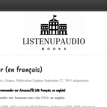
r (en français)
ais), France, Publication Updates September 27, 2015 skipmoskey
en commander sur Amazon.FR (site français, en anglais)
ander sur Amazon.com (site USA) en anglais
(1866-1937) et Isabel Weld Perkins Anderson (1876-1948) étaient un