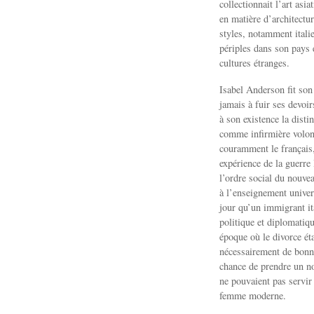
collectionnait l’art asi
en matière d’architectu
styles, notamment itali
périples dans son pays e
cultures étranges.
Isabel Anderson fit son
jamais à fuir ses devoi
à son existence la dist
comme infirmière volont
couramment le français, 
expérience de la guerre
l’ordre social du nouvea
à l’enseignement univers
jour qu’un immigrant ita
politique et diplomatiqu
époque où le divorce éta
nécessairement de bonn
chance de prendre un n
ne pouvaient pas servir 
femme moderne.